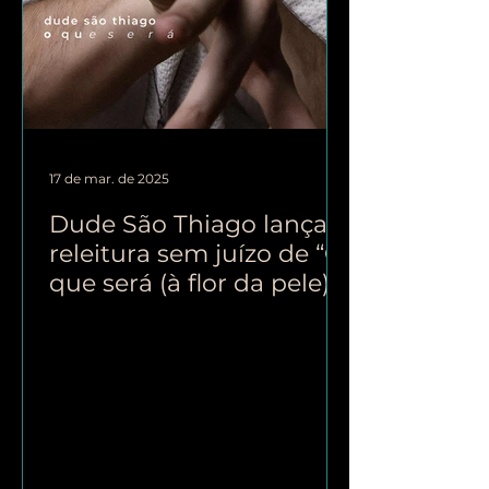
17 de mar. de 2025
Dude São Thiago lança
releitura sem juízo de “O
que será (à flor da pele)”,
de Chico Buarque