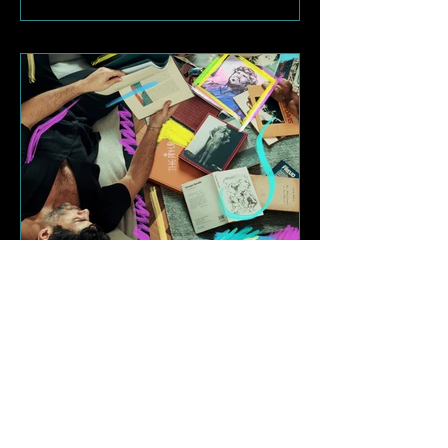
30 de set. de 2024
Dude São Thiago lança
primeiro single autoral
da carreira refletindo
sobre questões